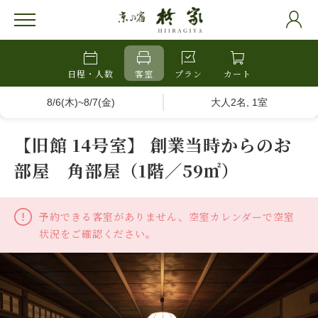
日程・人数
客室
プラン
カート
8/6(木)~8/7(金)
大人2名, 1室
【旧館 14号室】 創業当時からのお
部屋 角部屋（1階／59㎡）
予約できる客室がありません、空室カレンダーで空室
状況をご確認ください。