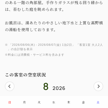
のある一階の角部屋。手作りガラスが残る回り縁から
は、苔むした庭を眺められます。
お風呂は、湯あたりのやさしい地下水と上質な高野槙
の湯船を使用しております。
※ 「
2026/08/06(木)
- 2026/08/07(金)
1泊2日
」 「
客室1室 大人2人
」の合計額を表示
※料金には消費税・サービス料を含みます
この客室の空室状況
8
2026
日
月
火
水
木
金
土