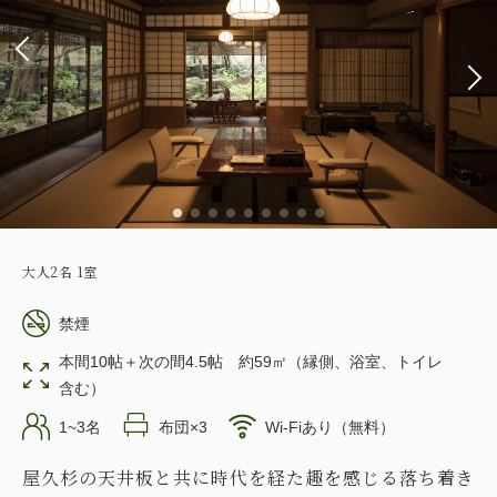
大人
2
名
1
室
禁煙
本間10帖＋次の間4.5帖 約59㎡（縁側、浴室、トイレ
含む）
1~3名
布団×3
Wi-Fiあり（無料）
屋久杉の天井板と共に時代を経た趣を感じる落ち着き